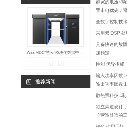
超宽的电压和频
置市电优先，避
全数宇控制技
采用双 DSP 
具备快速的故障
WiseMDC“慧云”模块化数据中心V7.0
加稳定
性能 优异指标
输入功率因数 
推荐新闻
输出功率因数 1
散热黑科技 ..
独立风道设计
户营造舒适的
绿色 使用无忧