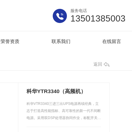
服务电话
13501385003
荣誉资质
联系我们
在线留言
返回
科华YTR3340（高频机）
科华VTR3340三进三出UPS电源再续经典，立
志于打造高性能指标、高可靠性的新一代不间断
电源。采用双DSP处理器协同作业，标配开关
保…