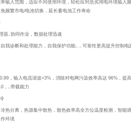
率输入范围，适应不同使用环境，轻松应对恶劣用电环境输入频率 
免频繁市电/电池切换，延长蓄电池工作寿命
术
处理器..协同作业，数据处理迅速
自我诊断和处理能力，自我保护功能..，可靠性更高提升控制
科华 KHNA (25kw-65kw) 风冷列间空调
施耐德SURT1000XLICH
施耐德SURT
>0.99，输入电流谐波<3%，消除对电网污染效率高达 96%
.0，..带载能力
制冷
，冷热分离，热源集中散热，散热效率高全方位温度检测，智能
工作环境